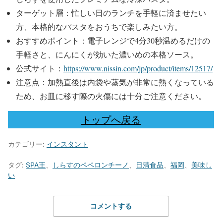
ターゲット層：忙しい日のランチを手軽に済ませたい
方、本格的なパスタをおうちで楽しみたい方。
おすすめポイント：電子レンジで4分30秒温めるだけの
手軽さと、にんにくが効いた濃いめの本格ソース。
公式サイト：
https://www.nissin.com/jp/product/items/12517/
注意点：加熱直後は内袋や蒸気が非常に熱くなっている
ため、お皿に移す際の火傷には十分ご注意ください。
トップへ戻る
カテゴリー:
インスタント
タグ:
SPA王
、
しらすのペペロンチーノ
、
日清食品
、
福岡
、
美味し
い
コメントする