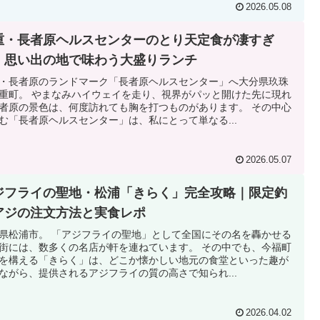
2026.05.08
重・長者原ヘルスセンターのとり天定食が凄すぎ
！思い出の地で味わう大盛りランチ
・長者原のランドマーク「長者原ヘルスセンター」へ大分県玖珠
重町。 やまなみハイウェイを走り、視界がパッと開けた先に現れ
者原の景色は、何度訪れても胸を打つものがあります。 その中心
む「長者原ヘルスセンター」は、私にとって単なる...
2026.05.07
ジフライの聖地・松浦「きらく」完全攻略｜限定釣
アジの注文方法と実食レポ
県松浦市。 「アジフライの聖地」として全国にその名を轟かせる
街には、数多くの名店が軒を連ねています。 その中でも、今福町
を構える「きらく」は、どこか懐かしい地元の食堂といった趣が
ながら、提供されるアジフライの質の高さで知られ...
2026.04.02