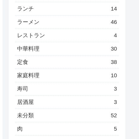
ランチ
14
ラーメン
46
レストラン
4
中華料理
30
定食
38
家庭料理
10
寿司
3
居酒屋
3
未分類
52
肉
5