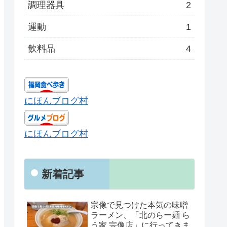
調理器具
2
運動
1
飲料品
4
にほんブログ村
にほんブログ村
新着記事
宗像で見つけた本気の味噌
ラーメン、「北のらー麺 ら
う家 宗像店」に行ってきま