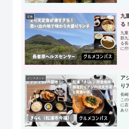
九
定食
る
九重
郡九
る長
に佇
ア
インスタント
り
長崎
この
に店
あり