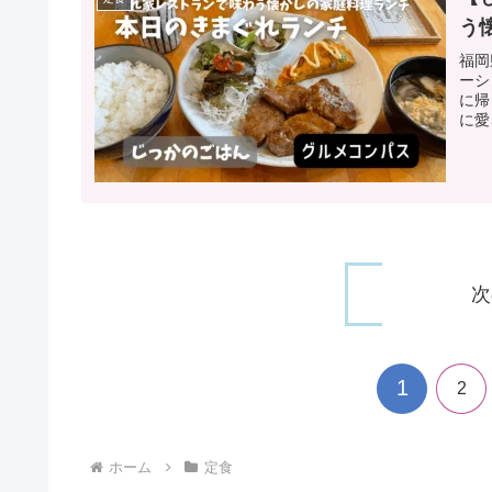
う
福岡
ーシ
に帰
に愛
次
1
2
ホーム
定食