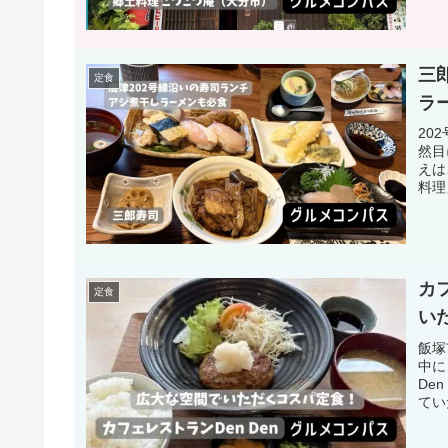
三
定食
ラ
20
然目
えは
料理
カ
定食
い
飯塚
中に
De
てい