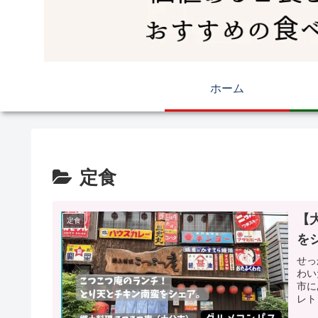
ホーム
定食
【
定食
を
せっ
わい
市に
レト