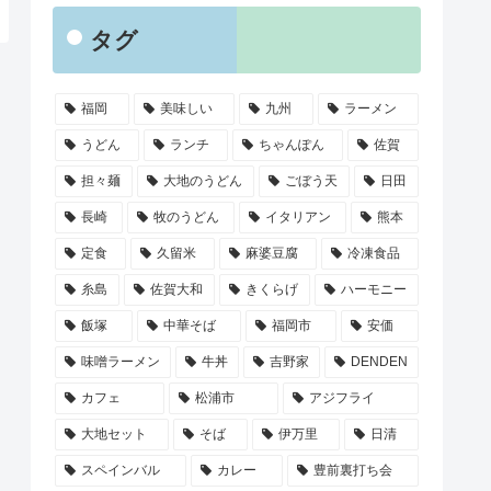
タグ
福岡
美味しい
九州
ラーメン
うどん
ランチ
ちゃんぽん
佐賀
担々麺
大地のうどん
ごぼう天
日田
長崎
牧のうどん
イタリアン
熊本
定食
久留米
麻婆豆腐
冷凍食品
糸島
佐賀大和
きくらげ
ハーモニー
飯塚
中華そば
福岡市
安価
味噌ラーメン
牛丼
吉野家
DENDEN
カフェ
松浦市
アジフライ
大地セット
そば
伊万里
日清
スペインバル
カレー
豊前裏打ち会