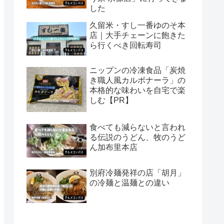
した
久留米・すし一番ゆのそ本
店｜大手チェーンに飽きた
ら行くべき回転寿司
ニップンの冷凍食品「炭焼
き職人風カルボナーラ」の
本格的な味わいを自宅で楽
しむ【PR】
食べても減らないと言われ
る伝説のうどん、牧のうど
ん加布里本店
別府冷麺発祥の店「胡月」
の冷麺と温麺との違い