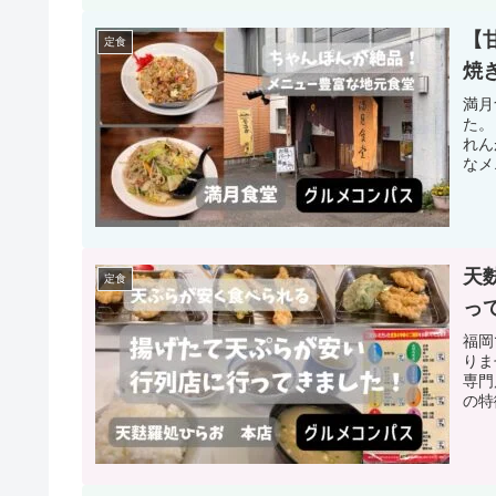
【
定食
焼
満月
た。
れん
なメ
天
定食
っ
福岡
りま
専門
の特