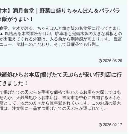
甘木】満月食堂｜野菜山盛りちゃんぽん＆パラパラ
き飯がうまい！
食堂。甘木が誇る、ちゃんぽんと焼き飯の名食堂に行ってきまし
▲ 風格ある木製看板が目印。駐車場も完備木製の大きな看板との
が出迎えてくれる外観は、入る前から期待感が高まります。 豊富
ニュー、食材へのこだわり、そして日曜昼でも行列...
2026.03.26
麩羅処ひらお本店|揚げたて天ぷらが安い行列店に行
てきました！
で揚げたての天ぷらを手頃な価格で味わえるお店をお探しではあ
せんか。天麩羅処ひらお本店は、福岡市を中心に展開する天ぷら
店として、地元の方々から長年愛されています。このお店の最大
徴は、注文後に一品ずつ揚げたての天ぷらが運ばれてく...
2026.02.17