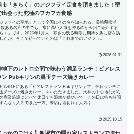
浦市「きらく」のアジフライ定食を頂きました！聖
で出会った究極のフカフカ食感
ジフライの聖地」として全国にその名を知られる、長崎県松浦
 数ある名店の中でも、常に高い人気を誇るのが今回ご紹介する
らく』です。2026年1月末、寒さの残る時期に期待を胸に店を訪
したが、そこで待っていたのは「これまでのアジフラ...
2026.01.31
神地下のレトロ空間で味わう満足ランチ！ビアレス
ラン Pubキリンの温玉チーズ焼きカレー
ビルB1Fにある「ビアレストラン Pubキリン」で、休日ランチに
玉チーズの焼きカレー」をいただきました。天神の中心地ながら
の商業施設に比べて休日でも混雑が穏やかで、この日は待ち時間
すんなり入店できた一方、来店は途切れず人気ぶ...
2025.10.15
じっかのごはん】飯塚市の隠れ家レストランで味わ