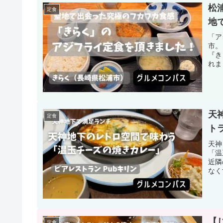
松
定食
地
「ア
市。
『き
れま
天
定食
ト
天神
「温
近隣
なく
【
定食