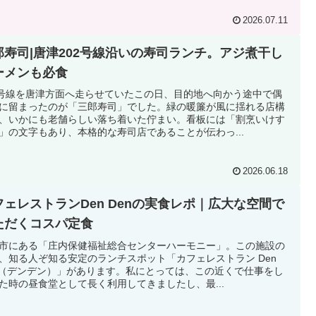
2026.07.11
郎寿司|唐津202号線沿いの寿司ランチ。アジ煮干し
ーメンも必食
2号線を唐津方面へ走らせていたこの日、目的地へ向かう途中で偶
に留まったのが「三郎寿司」でした。緑の暖簾が風に揺れる店構
、いかにも老舗らしい落ち着いた佇まい。看板には「割烹いけす
」の文字もあり、本格的な寿司店であることが伝わっ...
2026.06.18
フェレストランDen Denの実食レポ｜広大な空間で
ただくコスパ定食
市にある「庄内保健福祉総合センターハーモニー」。この施設の
、知る人ぞ知る安定のランチスポット「カフェレストラン Den
n（デンデン）」があります。私にとっては、この近くで仕事をし
た時の昼食堂として長く利用してきましたし、最...