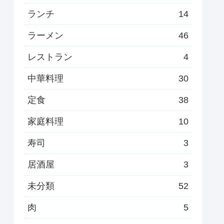
ランチ
14
ラーメン
46
レストラン
4
中華料理
30
定食
38
家庭料理
10
寿司
3
居酒屋
3
未分類
52
肉
5