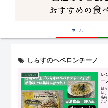
ホーム
しらすのペペロンチーノ
レ
インスタント
ー
日々
味し
店紹
ご紹