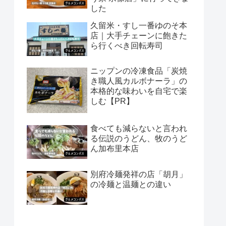
した
久留米・すし一番ゆのそ本
店｜大手チェーンに飽きた
ら行くべき回転寿司
ニップンの冷凍食品「炭焼
き職人風カルボナーラ」の
本格的な味わいを自宅で楽
しむ【PR】
食べても減らないと言われ
る伝説のうどん、牧のうど
ん加布里本店
別府冷麺発祥の店「胡月」
の冷麺と温麺との違い