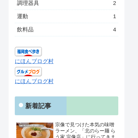
調理器具
2
運動
1
飲料品
4
にほんブログ村
にほんブログ村
新着記事
宗像で見つけた本気の味噌
ラーメン、「北のらー麺 ら
う家 宗像店」に行ってきま