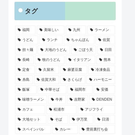
タグ
福岡
美味しい
九州
ラーメン
うどん
ランチ
ちゃんぽん
佐賀
担々麺
大地のうどん
ごぼう天
日田
長崎
牧のうどん
イタリアン
熊本
定食
久留米
麻婆豆腐
冷凍食品
糸島
佐賀大和
きくらげ
ハーモニー
飯塚
中華そば
福岡市
安価
味噌ラーメン
牛丼
吉野家
DENDEN
カフェ
松浦市
アジフライ
大地セット
そば
伊万里
日清
スペインバル
カレー
豊前裏打ち会