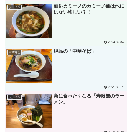
麺処カミーノのカミーノ麺は他に
ラーメン
はない珍しい？！
2024.02.04
絶品の「中華そば」
中華料理
2021.06.11
急に食べたくなる「寿限無のラー
ラーメン
メン」
2020.03.30