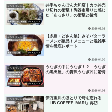
井手ちゃんぽん大和店｜カツ丼売
インスタント
り切れの衝撃！陶器市帰りに感じ
た「あっさり」の衝撃と後悔
2026.05.02
【糸島・どさん娘】みそバターラ
インスタント
ーメンが絶品！メニューと混雑事
情を徹底レポート
2026.04.30
うなぎの中にうなぎ！？「うなぎ
インスタント
の黒田屋」の贅沢うなぎ丼に驚愕
2026.04.08
伊万里川のほとりで時を忘れる
インスタント
「LIB COFFEE IMARI」再訪