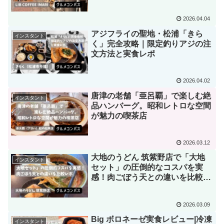
2026.04.04
アジフライの聖地・松浦「きら
インスタント
く」完全攻略｜限定釣りアジの注
文方法と実食レポ
2026.04.02
唐津の老舗「亜呂覇」で楽しむ絶
インスタント
品ハンバーグ。昭和レトロな空間
が魅力の喫茶店
2026.03.12
大地のうどん 筑紫野店で「大地
インスタント
セット」の圧倒的なコスパを実
感！肉ごぼう天との違いを比較レ
ポ
2026.03.09
Big ボロネーゼ実食レビュー|冷凍
インスタント