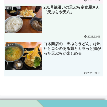
2026.02.17
201号線沿いの天ぷら定食屋さん
定食
「天ぷらや天八」
2023.12.06
白木商店の「天ぷらうどん」は出
うどん
汁とコシのある麺とカラっと揚が
った天ぷらが楽しめる
2020.03.10