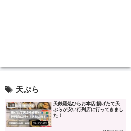
天ぷら
天麩羅処ひらお本店|揚げたて天
定食
ぷらが安い行列店に行ってきまし
た！