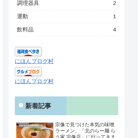
調理器具
2
運動
1
飲料品
4
にほんブログ村
にほんブログ村
新着記事
宗像で見つけた本気の味噌
ラーメン、「北のらー麺 ら
う家 宗像店」に行ってきま