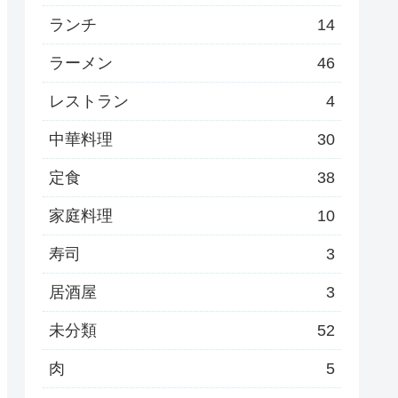
ランチ
14
ラーメン
46
レストラン
4
中華料理
30
定食
38
家庭料理
10
寿司
3
居酒屋
3
未分類
52
肉
5