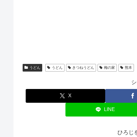
うどん
うどん
きつねうどん
梅の家
熊本
シ
X
LINE
ひろじ