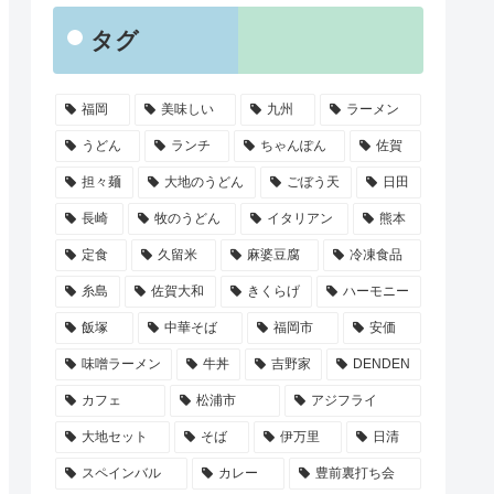
タグ
福岡
美味しい
九州
ラーメン
うどん
ランチ
ちゃんぽん
佐賀
担々麺
大地のうどん
ごぼう天
日田
長崎
牧のうどん
イタリアン
熊本
定食
久留米
麻婆豆腐
冷凍食品
糸島
佐賀大和
きくらげ
ハーモニー
飯塚
中華そば
福岡市
安価
味噌ラーメン
牛丼
吉野家
DENDEN
カフェ
松浦市
アジフライ
大地セット
そば
伊万里
日清
スペインバル
カレー
豊前裏打ち会