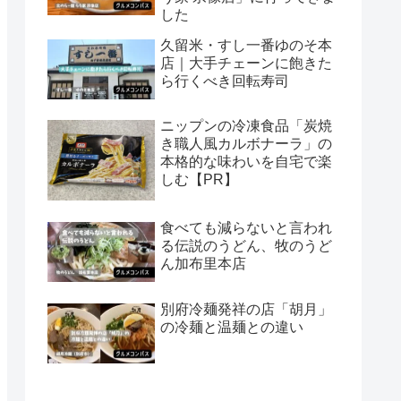
した
久留米・すし一番ゆのそ本
店｜大手チェーンに飽きた
ら行くべき回転寿司
ニップンの冷凍食品「炭焼
き職人風カルボナーラ」の
本格的な味わいを自宅で楽
しむ【PR】
食べても減らないと言われ
る伝説のうどん、牧のうど
ん加布里本店
別府冷麺発祥の店「胡月」
の冷麺と温麺との違い