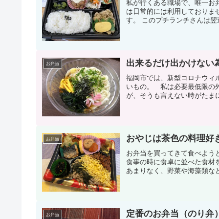
私が行くある職場で、唯一お
は日常的には利用しておりま
す。 このプチランチさんは翌
出来るだけ出かけない
お弁当
福岡市では、新型コロナウィ
いもの。 私は必要最低限の
が、そうも言えない時がたまに
おやじは茶色の料理好
お弁当
お弁当を買ってきて食べよう
食事の時に食卓に並べた食材
あまりなく、野菜や海藻類など
定番のお弁当（のり弁
お弁当