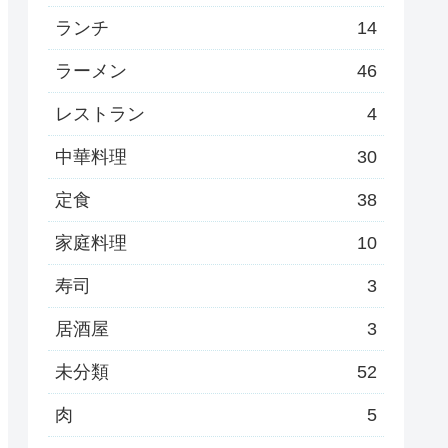
ランチ
14
ラーメン
46
レストラン
4
中華料理
30
定食
38
家庭料理
10
寿司
3
居酒屋
3
未分類
52
肉
5