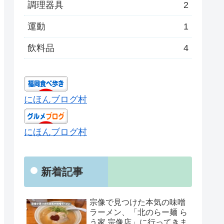
調理器具
2
運動
1
飲料品
4
にほんブログ村
にほんブログ村
新着記事
宗像で見つけた本気の味噌
ラーメン、「北のらー麺 ら
う家 宗像店」に行ってきま