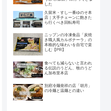
した
久留米・すし一番ゆのそ本
店｜大手チェーンに飽きた
ら行くべき回転寿司
ニップンの冷凍食品「炭焼
き職人風カルボナーラ」の
本格的な味わいを自宅で楽
しむ【PR】
食べても減らないと言われ
る伝説のうどん、牧のうど
ん加布里本店
別府冷麺発祥の店「胡月」
の冷麺と温麺との違い