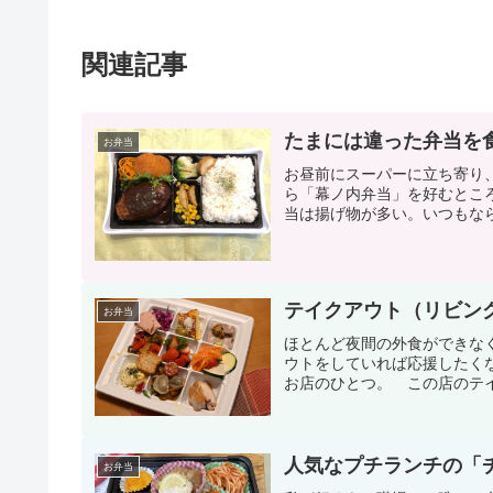
関連記事
たまには違った弁当を
お弁当
お昼前にスーパーに立ち寄り
ら「幕ノ内弁当」を好むとこ
当は揚げ物が多い。いつもなら
テイクアウト（リビン
お弁当
ほとんど夜間の外食ができな
ウトをしていれば応援したく
お店のひとつ。 この店のテイ
人気なプチランチの「
お弁当