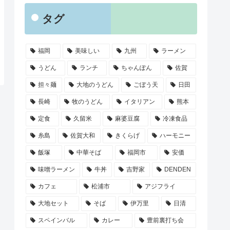
タグ
福岡
美味しい
九州
ラーメン
うどん
ランチ
ちゃんぽん
佐賀
担々麺
大地のうどん
ごぼう天
日田
長崎
牧のうどん
イタリアン
熊本
定食
久留米
麻婆豆腐
冷凍食品
糸島
佐賀大和
きくらげ
ハーモニー
飯塚
中華そば
福岡市
安価
味噌ラーメン
牛丼
吉野家
DENDEN
カフェ
松浦市
アジフライ
大地セット
そば
伊万里
日清
スペインバル
カレー
豊前裏打ち会