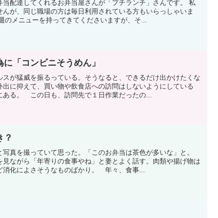
弁当配達してくれるお弁当屋さんが「プチランチ」さんです。 私
せんが、同じ職場の方は毎日利用されている方もいらっしゃいま
週のメニューを持ってきてくださいますが、そ...
為に「コンビニそうめん」
ルスが猛威を振るっている。そうなると、できるだけ出かけたくな
外出に抑えて、買い物や飲食店への訪問はしないようにしている
ある。 この日も、訪問先で１日作業だったの...
き？
と写真を撮っていて思った。「このお弁当は茶色が多いな」と。
を見ながら「年寄りの食事やね」と妻とよく話す。肉類や揚げ物は
消化によさそうなものばかり。 年々、食事...
）