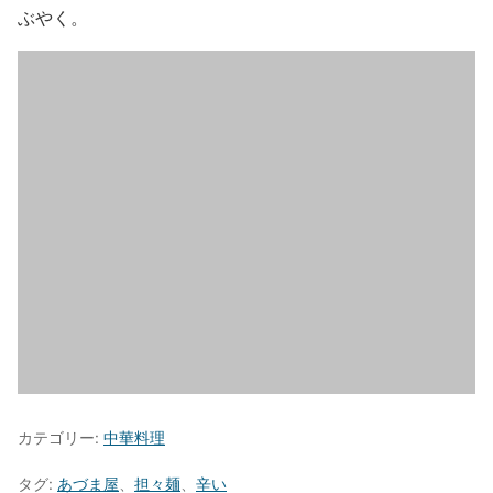
ぶやく。
カテゴリー:
中華料理
タグ:
あづま屋
、
担々麺
、
辛い