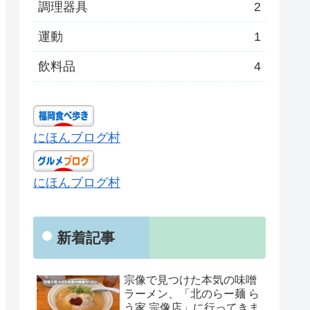
調理器具
2
運動
1
飲料品
4
にほんブログ村
にほんブログ村
新着記事
宗像で見つけた本気の味噌
ラーメン、「北のらー麺 ら
う家 宗像店」に行ってきま