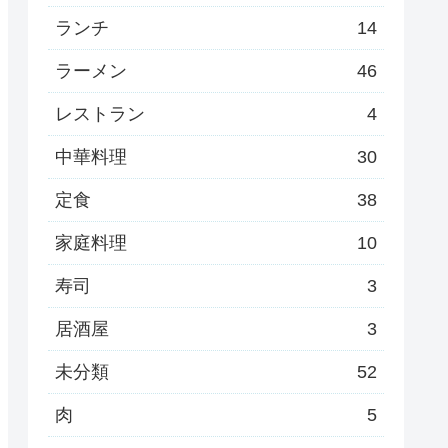
ランチ
14
ラーメン
46
レストラン
4
中華料理
30
定食
38
家庭料理
10
寿司
3
居酒屋
3
未分類
52
肉
5