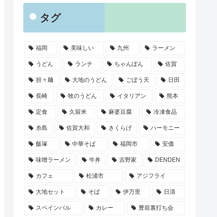
タグ
福岡
美味しい
九州
ラーメン
うどん
ランチ
ちゃんぽん
佐賀
担々麺
大地のうどん
ごぼう天
日田
長崎
牧のうどん
イタリアン
熊本
定食
久留米
麻婆豆腐
冷凍食品
糸島
佐賀大和
きくらげ
ハーモニー
飯塚
中華そば
福岡市
安価
味噌ラーメン
牛丼
吉野家
DENDEN
カフェ
松浦市
アジフライ
大地セット
そば
伊万里
日清
スペインバル
カレー
豊前裏打ち会