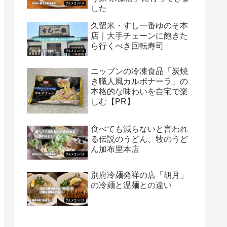
した
久留米・すし一番ゆのそ本
店｜大手チェーンに飽きた
ら行くべき回転寿司
ニップンの冷凍食品「炭焼
き職人風カルボナーラ」の
本格的な味わいを自宅で楽
しむ【PR】
食べても減らないと言われ
る伝説のうどん、牧のうど
ん加布里本店
別府冷麺発祥の店「胡月」
の冷麺と温麺との違い