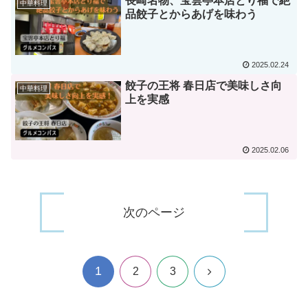
長崎名物、宝雲亭本店とり福で絶
中華料理
品餃子とからあげを味わう
2025.02.24
餃子の王将 春日店で美味しさ向
中華料理
上を実感
2025.02.06
次のページ
1
次
2
3
へ