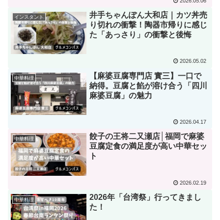
2026.05.06
井手ちゃんぽん大和店｜カツ丼売
インスタント
り切れの衝撃！陶器市帰りに感じ
た「あっさり」の衝撃と後悔
2026.05.02
【麻婆豆腐専門店 實三】一口で
中華料理
納得。豆腐と餡が溶け合う「四川
麻婆豆腐」の魅力
2026.04.17
餃子の王将二又瀬店│福岡で麻婆
中華料理
豆腐定食の満足度が高い中華セッ
ト
2026.02.19
2026年「台湾祭」行ってきまし
中華料理
た！