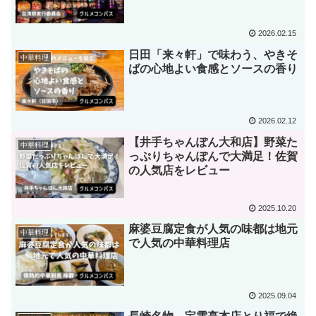
2026.02.15
日田「来々軒」で味わう、やきそ
中華料理
ばの心地よい食感とソースの香り
2026.02.12
【井手ちゃんぽん大和店】野菜た
中華料理
っぷりちゃんぽんで大満足！佐賀
の人気店をレビュー
2025.10.20
麻婆豆腐定食が人気の味都は地元
中華料理
で人気の中華料理店
2025.09.04