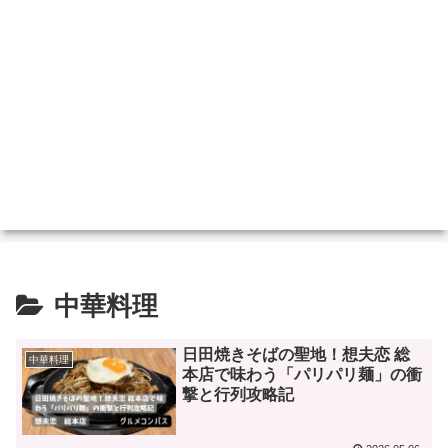
中華料理
日田焼きそばの聖地！想夫恋 総
中華料理
本店で味わう「パリパリ麺」の衝
撃と行列攻略記