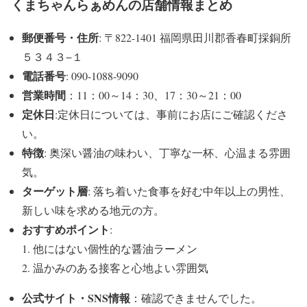
くまちゃんらぁめんの店舗情報まとめ
郵便番号・住所
: 〒822-1401 福岡県田川郡香春町採銅所
５３４３−１
電話番号
: 090-1088-9090
営業時間
：11：00～14：30、17：30～21：00
定休日
:定休日については、事前にお店にご確認くださ
い。
特徴
: 奥深い醤油の味わい、丁寧な一杯、心温まる雰囲
気。
ターゲット層
: 落ち着いた食事を好む中年以上の男性、
新しい味を求める地元の方。
おすすめポイント
:
他にはない個性的な醤油ラーメン
温かみのある接客と心地よい雰囲気
公式サイト・SNS情報
：確認できませんでした。