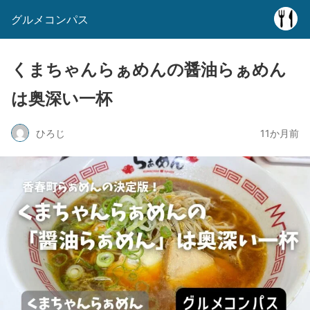
グルメコンパス
くまちゃんらぁめんの醤油らぁめん
は奥深い一杯
ひろじ
11か月前