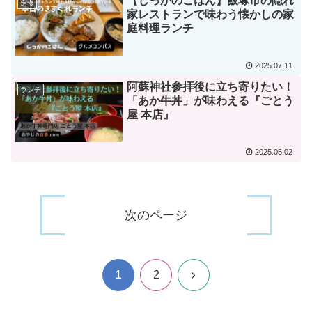
【じっかのごはん】飯塚市の隠れ
定食
家レストランで味わう懐かしの家
庭料理ランチ
2025.07.11
阿蘇神社参拝後に立ち寄りたい！
ランチ
「あか牛丼」が味わえる『ごとう
屋 本店』
2025.05.02
次のページ
1
次
2
へ