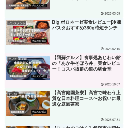
ポ
2026.03.09
Big ボロネーゼ実食レビュー|冷凍
インスタント
パスタおすすめ380g時短ランチ
2026.02.16
【阿蘇グルメ】食事処あじわい館
ランチ
の「あか牛そぼろ丼」実食レビュ
ー！コスパ抜群の道の駅食堂
2025.10.07
【高宮庭園茶寮】高宮で味わう上
未分類
質な日本料理コース〜お祝いに最
適な庭園茶寮
2025.07.31