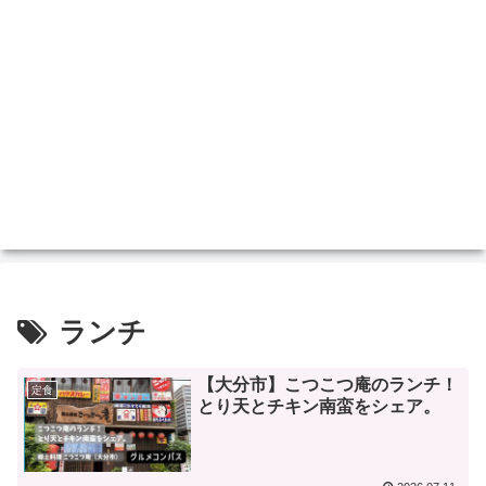
ランチ
【大分市】こつこつ庵のランチ！
定食
とり天とチキン南蛮をシェア。