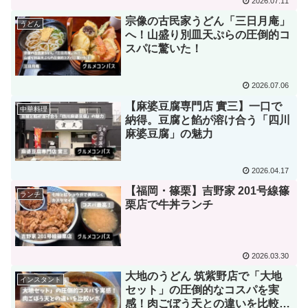
2026.07.11
宗像の古民家うどん「三日月庵」
うどん
へ！山盛り別皿天ぷらの圧倒的コ
スパに驚いた！
2026.07.06
【麻婆豆腐専門店 實三】一口で
中華料理
納得。豆腐と餡が溶け合う「四川
麻婆豆腐」の魅力
2026.04.17
【福岡・篠栗】吉野家 201号線篠
ランチ
栗店で牛丼ランチ
2026.03.30
大地のうどん 筑紫野店で「大地
インスタント
セット」の圧倒的なコスパを実
感！肉ごぼう天との違いを比較レ