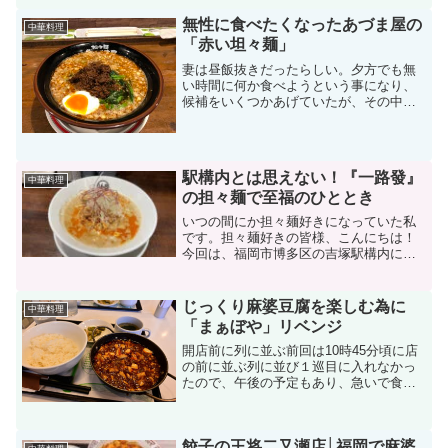
来々軒はその中でも根強いファンを持つ
老舗のひとつです。お店に到着したの
無性に食べたくなったあづま屋の
中華料理
は、お昼の12時よりも少し...
「赤い坦々麺」
妻は昼飯抜きだったらしい。夕方でも無
い時間に何か食べようという事になり、
候補をいくつかあげていたが、その中に
「あづま屋」が出てきた。一旦、店名を
聞き担々麺を想像したら、どうしても食
べたくなった。 早速、店に行ってみた
が「準備中」の看板が出て...
駅構内とは思えない！『一路發』
中華料理
の担々麺で至福のひととき
いつの間にか担々麺好きになっていた私
です。担々麺好きの皆様、こんにちは！
今回は、福岡市博多区の吉塚駅構内にあ
る「担々麺 一路發 吉塚駅店」をご紹介し
ます。駅構内にある便利な立地で、本格
的な担々麺が楽しめるお店です。さっそ
じっくり麻婆豆腐を楽しむ為に
中華料理
く、私の食レポをお届...
「まぁぼや」リベンジ
開店前に列に並ぶ前回は10時45分頃に店
の前に並ぶ列に並び１巡目に入れなかっ
たので、午後の予定もあり、急いで食べ
なくてはならなくなった経緯があり、今
回はもう少し早く（10時35分ごろ着）に
現地着をして、既に並んでいる列に並び
餃子の王将二又瀬店│福岡で麻婆
ました。日曜日の...