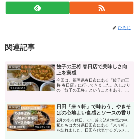
ひろじ
関連記事
餃子の王将 春日店で美味しさ向
中華料理
上を実感
今回は、福岡県春日市にある「餃子の王
将 春日店」に行ってきました。久しぶり
の「餃子の王将」ということもあり、メ
ニューを見ながらかなり悩みましたが、
今回は「中華セット（麻婆豆腐）」を頂
きました。本当に久しぶりの訪問でした
日田「来々軒」で味わう、やきそ
中華料理
が、驚くほど美味しく、...
ばの心地よい食感とソースの香り
2月のある休日。少し冷え込む空気の中、
私たちは大分県日田市にある「来々軒」
を訪れました。日田を代表するグルメと
いえば「日田やきそば」ですが、ここ