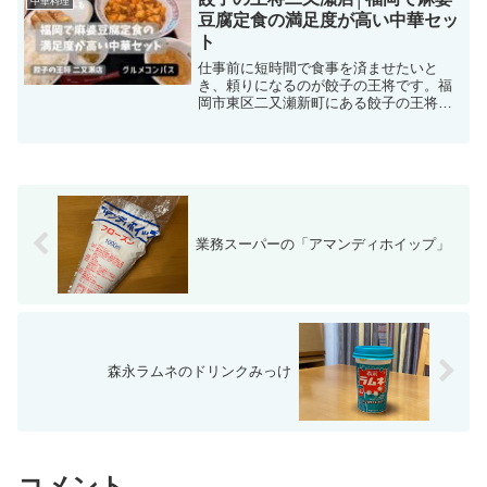
中華料理
豆腐定食の満足度が高い中華セッ
ト
仕事前に短時間で食事を済ませたいと
き、頼りになるのが餃子の王将です。福
岡市東区二又瀬新町にある餃子の王将二
又瀬店に、久しぶりに足を運んでみまし
た。豊富なメニューの中から選んだの
は、中華セット（選べる一品:麻婆豆
腐）。大きめの餃子3個、本格的...
業務スーパーの「アマンディホイップ」
森永ラムネのドリンクみっけ
コメント