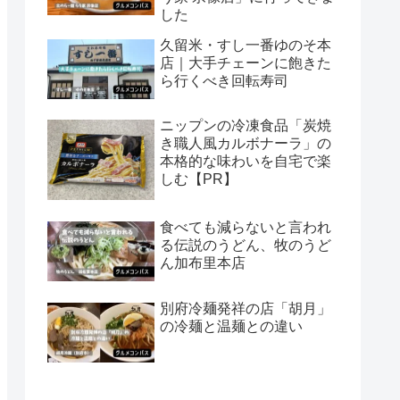
した
久留米・すし一番ゆのそ本
店｜大手チェーンに飽きた
ら行くべき回転寿司
ニップンの冷凍食品「炭焼
き職人風カルボナーラ」の
本格的な味わいを自宅で楽
しむ【PR】
食べても減らないと言われ
る伝説のうどん、牧のうど
ん加布里本店
別府冷麺発祥の店「胡月」
の冷麺と温麺との違い