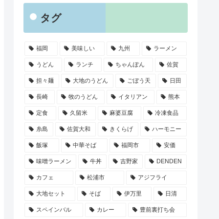
タグ
福岡
美味しい
九州
ラーメン
うどん
ランチ
ちゃんぽん
佐賀
担々麺
大地のうどん
ごぼう天
日田
長崎
牧のうどん
イタリアン
熊本
定食
久留米
麻婆豆腐
冷凍食品
糸島
佐賀大和
きくらげ
ハーモニー
飯塚
中華そば
福岡市
安価
味噌ラーメン
牛丼
吉野家
DENDEN
カフェ
松浦市
アジフライ
大地セット
そば
伊万里
日清
スペインバル
カレー
豊前裏打ち会