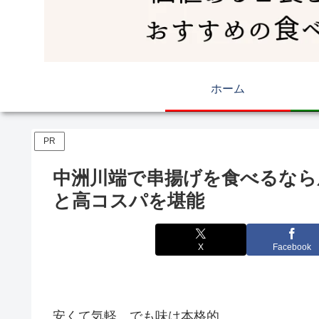
ホーム
PR
中洲川端で串揚げを食べるなら
と高コスパを堪能
X
Facebook
安くて気軽、でも味は本格的。