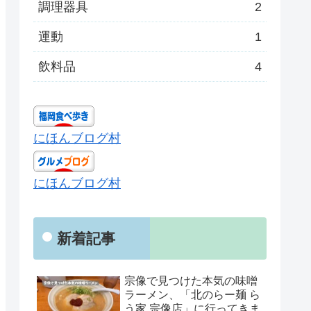
調理器具
2
運動
1
飲料品
4
にほんブログ村
にほんブログ村
新着記事
宗像で見つけた本気の味噌
ラーメン、「北のらー麺 ら
う家 宗像店」に行ってきま