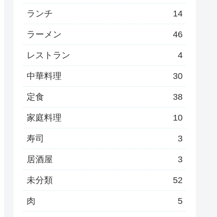
ランチ
14
ラーメン
46
レストラン
4
中華料理
30
定食
38
家庭料理
10
寿司
3
居酒屋
3
未分類
52
肉
5